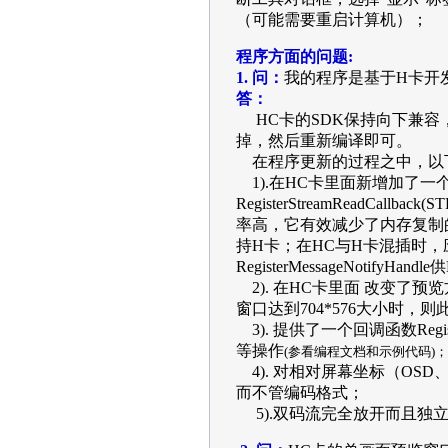
（可能需要重启计算机）；
程序方面的问题:
1. 问：
我的程序是基于H卡开
答：
HC卡的SDK保持向下兼容，
掉，然后重新编译即可。
在程序更新的过程之中，以
1).在HC卡里面新增加了一个
RegisterStreamReadCallbac
率高，它有效减少了内存复制
持H卡；在HC与H卡混插时，应先调用R
RegisterMessageNotifyHa
2). 在HC卡里面 改变了预览
窗口达到704*576大小时，则此
3). 提供了一个回调函数Reg
等操作
(参看编程文档和示例代码)；
4). 对相对屏幕坐标（OSD
而不管编码格式；
5).双码流完全放开而且独