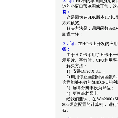
2. 问：
HC卡的单画面预览窗口
道的小窗口预览图像正常，这
答：
这是因为在SDK版本1.7 以后
方式预览。
解决方法是：调用函数SetOver
颜色一样；
3
．问：
在HC卡上开发的应用
答：
由于ＨＣ卡采用了Ｈ卡不一
示图片、字符时，CPU利用
解决方法：
1）安装DirectX 8.1 ；
2) 调用停止画图回调函数Stop
这样能够有效的降低CPU的利
3）屏幕分辨率设为16位；
4）更换高档显卡；
经我们测试，在 Win2000+SP4
80G硬盘配置的计算机， 进行
右。