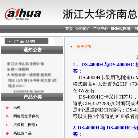
首页
公司简介
产品中心
摄像机(网络)
网
通知公告
浙江大华山东金牌分销
乐橙一级橙商
1． DS-4000H 与DS-4000
大华指纹锁一级销售服务商
答：
地址:山大路126号科苑大厦5层
DS-4000H卡采用飞利浦T
电话:0531-
格式最高可以设置为2CIF（704
82390098 89166669
在3W左右；
传真:0531-82390107
DS-4000HC卡采用TI芯片
产品分类
QQ :1026121919
道的CIF(352*288)实时编
乐橙
寻各地市、县空白区域合作伙
是4个通道的DCIF编码；DS-
伴！！！
可以支持4个通道的4CIF或者
网络硬盘录像机
摄像机（网络）
2. DS-4000H 与 DS-4
系统级产品
答：