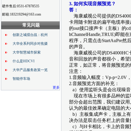
3. 如何实现音频预览？
硬件售后:0531-67878535
答：
邮箱:183219294@163.com
海康威视公司提供的DS40
卡用随卡附送的扁平电缆串接起
常见问题
的out接口接声卡（主板）的cd_i
hChannelHandle,T
创新之城擂台战：杭州
程序，只需点击StartAu
大华全系列同步对焦摄
的声音。
大华智慧城市探索
海康威视公司的DS4000H
音和回放的声音都很小，希望
什么是HDCVI
正常，如正常，将音频预览的
大华产品服务政策一览
注意：
1.音频输入幅度：Vp-p=2.
智能停车场
2.音频预览方面的补充：
更多
a）使用监听头是会出现噪音
现在市场上有很多品种的监
部分会超出范围，我们建议用
认为的最佳效果确定电阻的大
b）主板集成声卡，主板上有两
决办法是双击任务栏上的音量
c）与H卡相比，卡上的音频预