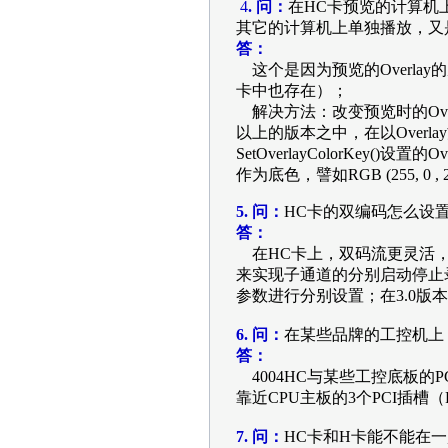
4
. 问：
在HC卡预览的计算机
其它的计算机上单独播放，又
答：
这个是因为预览的Overl
卡中也存在）；
解决方法：改变预览时的Over
以上的版本之中，在以Overl
SetOverlayColorKe
作为底色，譬如RGB (255, 0 
5. 问：
HC卡的双编码怎么设
答：
在HC卡上，双码流更灵活，两路完全独立
来实现子通道的分别启动停止录像；
参数进行分别设置；在3.0版本
6. 问：
在某些品牌的工控机上
答：
4004HC与某些工控底板
靠近CPU主板的3个PCI插槽（
7. 问：
HC卡和H卡能不能在