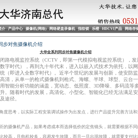
简介
产品中心
摄像机(网络)
网络硬盘录像机
指纹锁
乐橙
HDCVI产品
网络存
同步对焦摄像机介绍
大华全系列同步对焦摄像机介绍
闭路电视监控系统（CCTV，即第一代模拟电视监控系统），发
数字时代），再到九十年代末，进入以嵌入式技术为依托，以网
统（即进入全数字时代）。近半个世纪的发展与创新，使安防监
高清，从单一的枪式摄像机到枪式、海螺、半球、球型、云台一
用智能分析功能的涵盖，宽动态、低照度、3D降噪、多码流等
升。随着时代的发展，高清化、小型化、智能化已经无法满足安
及途径。
度思考，以实际工程安装调试操作为出发点，进行产品提升完善方法和
的摄像机产品，如果考虑成本而选择低价的定焦镜头，就需要根据不同
比较高，且电机较多，容易发生故障，而且一旦出现故障，就需要支付比