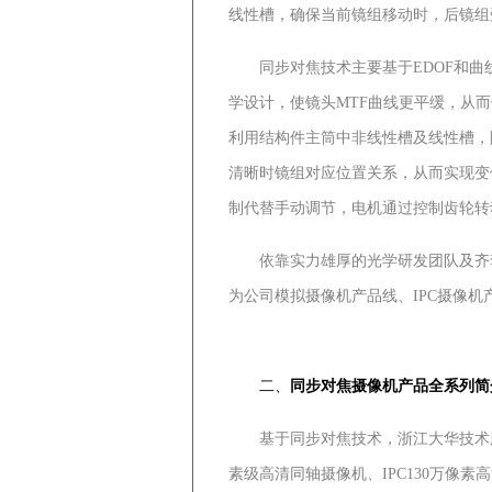
线性槽，确保当前镜组移动时，后镜组
同步对焦技术主要基于EDOF和曲线
学设计，使镜头MTF曲线更平缓，从
利用结构件主筒中非线性槽及线性槽，
清晰时镜组对应位置关系，从而实现变
制代替手动调节，电机通过控制齿轮转
依靠实力雄厚的光学研发团队及齐套
为公司模拟摄像机产品线、IPC摄像
二、
同步对焦摄像机产品全系列简
基于同步对焦技术，浙江大华技术股份
素级高清同轴摄像机、IPC130万像