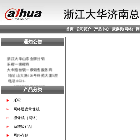
首页
公司简介
产品中心
摄像机(网络)
网
通知公告
浙江大华山东金牌分销
乐橙一级橙商
大华指纹锁一级销售服务商
地址:山大路126号科苑大厦5层
电话:0531-
82390098 89166669
产品分类
传真:0531-82390107
QQ :1026121919
乐橙
寻各地市、县空白区域合作伙
网络硬盘录像机
伴！！！
摄像机（网络）
系统级产品
网络存储