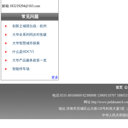
邮箱:183219294@163.com
常见问题
创新之城擂台战：杭州
大华全系列同步对焦摄
大华智慧城市探索
什么是HDCVI
大华产品服务政策一览
智能停车场
更多
首页
公
电话:0531-89166669 82390098 13969110707 18
网址:http://www.jndahuatech.
地址:济南市历城区山大路126号科苑大厦5层（泽
中华人民共和国