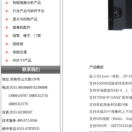
智能视频分析产品
行业产品与软件平台
显示与控制产品
摄像机配件
报警、楼宇、门禁
指纹锁
智能交通
HDCVI产品
产品概述
联系我们
嵌入式
Linux
一体机，
30*2
地址:济南市山大路126号
支持
1000M
流媒体转发和
3
电话:0531-89166669 82390098
支持本地硬盘
RAID 0
、
1
、
13969110707 18805312716
支持
700M IP-SAN
扩展存
18805312179
支持双机热备和负载均衡
支持本级
20
个堆叠和上下
5
传真:0531-82390107
支持
GIS
地图（
Baidu
、
Su
技术服务:400-672-8166
支持
ONVIF
、
GB/T28181
硬件售后:0531-67878535