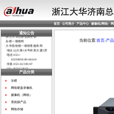
首页
公司简介
产品中心
摄像机(网络)
网
通知公告
浙江大华山东金牌分销
乐橙一级橙商
当前位置:
首页
-
产品
大华指纹锁一级销售服务商
地址:山大路126号科苑大厦5层
电话:0531-
82390098 89166669
传真:0531-82390107
QQ :1026121919
产品分类
寻各地市、县空白区域合作伙
伴！！！
乐橙
网络硬盘录像机
摄像机（网络）
系统级产品
网络存储