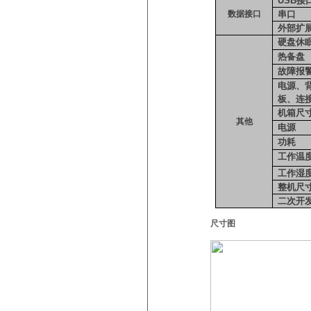
USB
接
数据接口
串口
外部扩
硬盘休
热备盘
故障报
电源、
板、连
机箱尺
其他
电源
功耗
工作温
工作湿
整机尺
二次开
尺寸图