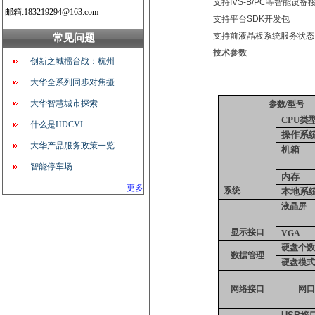
支持
IVS-B/PC
等智能设备
邮箱:183219294@163.com
支持平台
SDK
开发包
支持前液晶板系统服务状态
常见问题
技术参数
创新之城擂台战：杭州
大华全系列同步对焦摄
大华智慧城市探索
参数
/
型号
CPU类
什么是HDCVI
操作系
大华产品服务政策一览
机箱
智能停车场
内存
更多
系统
本地系
液晶屏
显示接口
VGA
硬盘个
数据管理
硬盘模
网络接口
网